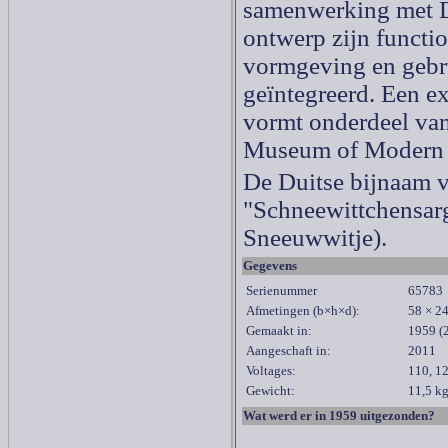
samenwerking met D
ontwerp zijn functio
vormgeving en geb
geïntegreerd. Een 
vormt onderdeel van 
Museum of Modern 
De Duitse bijnaam v
"Schneewittchensar
Sneeuwwitje).
Gegevens
Serienummer
65783
Afmetingen
(
b×h×d)
:
58 × 2
Gemaakt in:
1959 (2
Aangeschaft in:
2011
Voltages:
110, 12
Gewicht:
11,5 k
Wat werd er in 1959 uitgezonden?