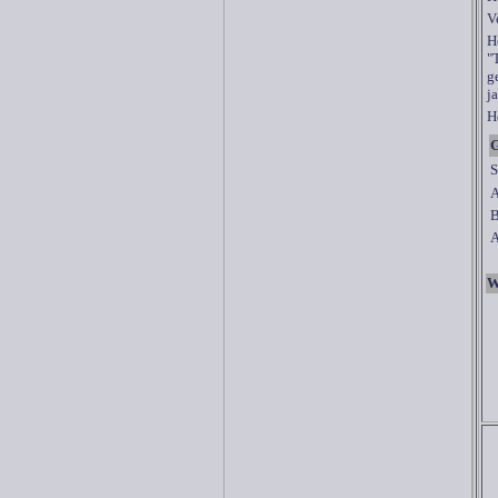
V
H
"
g
j
H
G
S
A
B
A
W