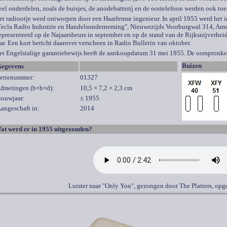
eel onderdelen, zoals de buisjes, de anodebatterij en de oortelefoon werden ook to
et radiootje werd ontworpen door een Haarlemse ingenieur. In april 1955 werd het 
Tecla Radio Industrie en Handelsonderneming", Nieuwezijds Voorburgwal 314, Ams
epresenteerd op de Najaarsbeurs in september en op de stand van de Rijksnijverheid
aar. Een kort bericht daarover verscheen in Radio Bulletin van oktober.
et Engelstalige garantiebewijs heeft de aankoopdatum 31 mei 1955. De oorspronkeli
Buizen
egevens
erienummer:
01327
fmetingen (b×h×d):
10,5 × 7,2 × 2,3 cm
ouwjaar:
±
1955
angeschaft in:
2014
at werd er in 1955 uitgezonden?
Luister naar "Only You", gezongen door The Platters, op