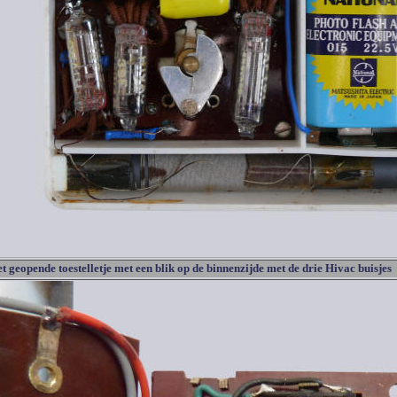
t geopende toestelletje met een blik op de binnenzijde met de drie Hivac buisjes