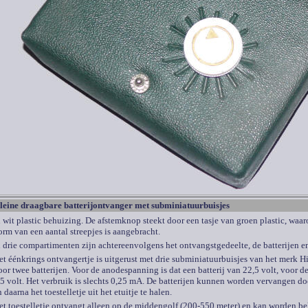
leine draagbare batterijontvanger met subminiatuurbuisjes
n wit plastic behuizing. De afstemknop steekt door een tasje van groen plastic, waa
orm van een aantal streepjes is aangebracht.
n drie compartimenten zijn achtereenvolgens het ontvangstgedeelte, de batterijen e
et éénkrings ontvangertje is uitgerust met drie subminiatuurbuisjes van het merk 
oor twee batterijen. Voor de anodespanning is dat een batterij van 22,5 volt, voor d
,5 volt. Het verbruik is slechts 0,25 mA. De batterijen kunnen worden vervangen do
 daarna het toestelletje uit het etuitje te halen.
et toestelletje ontvangt alleen op de middengolf (200-550 meter) en kan worden bel