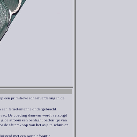
rop een primitieve schaalverdeling in de
n een ferrietantenne ondergebracht.
Hivac. De voeding daarvan wordt verzorgd
e gloeistroom een penlight batterijtje van
or de afstemknop van het asje te schuiven
uisterd met een oortelefoontje.