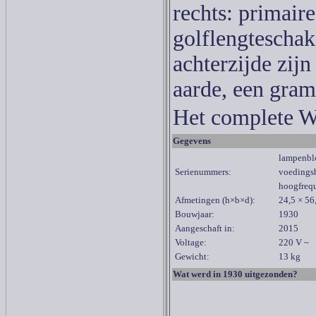
rechts: primair
golflengteschak
achterzijde zij
aarde, een gram
Het complete W
Gegevens
lampenbl
Serienummers:
voedings
hoogfreq
Afmetingen (h×b×d):
24,5 × 56
Bouwjaar:
1930
Aangeschaft in:
2015
Voltage:
220 V ~
Gewicht:
13 kg
Wat werd in 1930 uitgezonden?