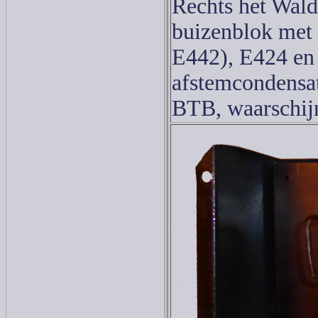
Rechts het Wald
buizenblok met
E442), E424 en
afstemcondensat
BTB, waarschijn