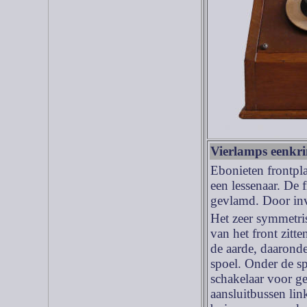
Vierlamps eenkri
Ebonieten frontpl
een lessenaar. De 
gevlamd. Door inv
Het zeer symmetris
van het front zitt
de aarde, daarond
spoel. Onder de sp
schakelaar voor ge
aansluitbussen link