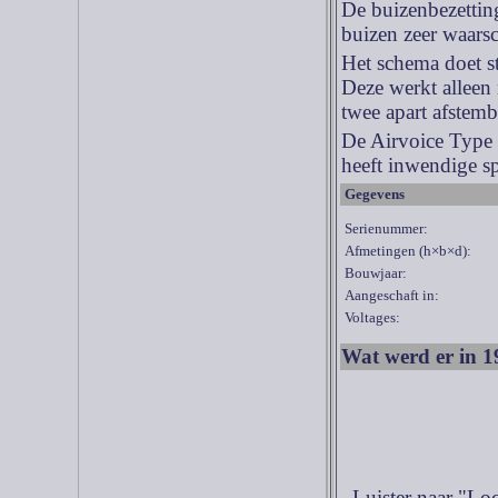
De buizenbezetting
buizen zeer waarsc
Het schema doet s
Deze werkt alleen
twee apart afstem
De Airvoice Type 7
heeft inwendige s
Gegevens
Serienummer:
Afmetingen (h×b×d):
Bouwjaar:
Aangeschaft in:
Voltages:
Wat werd er in 1
Luister naar "Lo