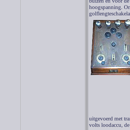
buizen en voor de 
hoogspanning. Ond
golflengteschakela
uitgevoerd met tr
volts loodaccu, de