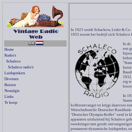
In 1923 wordt Schackow, Leder & Co. o
1933 noemt het bedrijf zich Schalec
In de
een g
Home
bijzo
Radio's
behor
Schaleco
"Stan
Schaleco radio's
buize
Bandf
Luidsprekers
1932.
Diversen
erg t
Buizen
bouw
Nostalgie
In 19
Links
Stani
Te koop
kofferontvanger en krijgt daarvoor een
Wirtschaftsstelle Deutscher Rundfunk
"Deutscher Olympia-Koffer" werd in k
apparaten uitsluitend bij Schaleco ge
tweekringer met goede ontvangsteigen
permanent-dynamische luidspreker, o