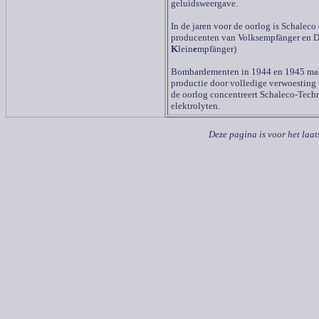
geluidsweergave.
In de jaren voor de oorlog is Schaleco
producenten van Volksempfänger en D
K
lein
e
mpfänger)
Bombardementen in 1944 en 1945 mak
productie door volledige verwoesting
de oorlog concentreert Schaleco-Tech
elektrolyten.
Deze pagina is voor het laat