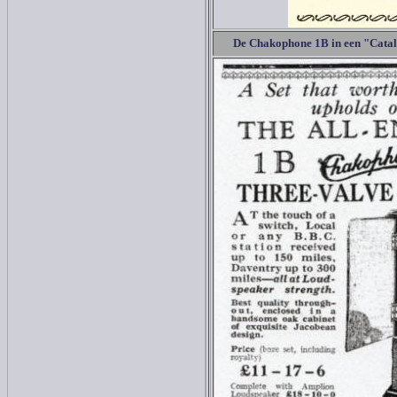
De
Chakophone 1B in een "
Catal