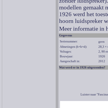
zonder luidspreker)
modellen gemaakt me
1926
werd het toest
hoorn luidspreker wa
Meer informatie in 
Gegevens
Serienummer:
geen
Afmetingen (b×h×d):
28,3 × 
Voltages:
2, 90 e
Bouwjaar:
1926
Aangeschaft in:
2012
Wat werd er in 1926 uitgezonden?
Luister naar "Fasci