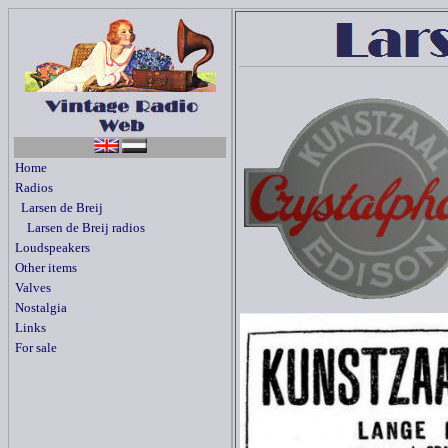
Home
Radios
Larsen de Breij
Larsen de Breij radios
Loudspeakers
Other items
Valves
Nostalgia
Links
For sale