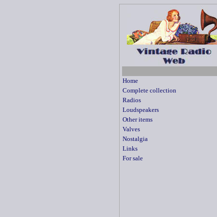
Home
Complete collection
Radios
Loudspeakers
Other items
Valves
Nostalgia
Links
For sale