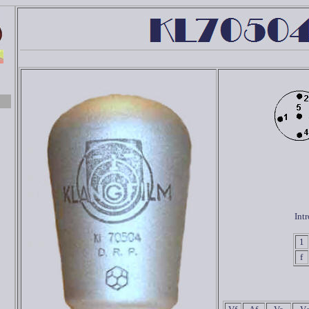
Int
1
f