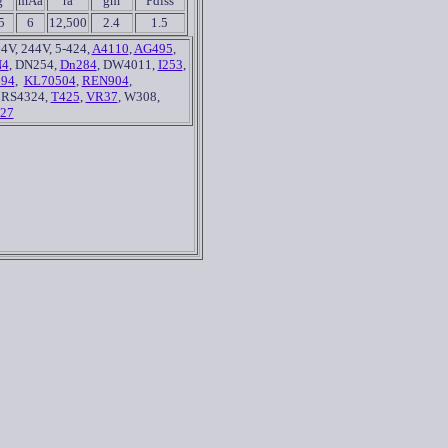
g
mAa
ra
gm
Pdiss
5
6
12,500
2.4
1.5
4V, 244V, 5-424,
A4110
,
AG495
,
N4
, DN254,
Dn284
, DW4011,
I253
,
94
,
KL70504
,
REN904
,
, RS4324,
T425
,
VR37
, W308,
27