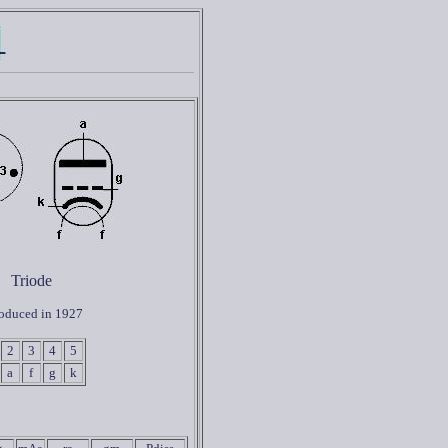
Triode
roduced in 1927
2
3
4
5
a
f
g
k