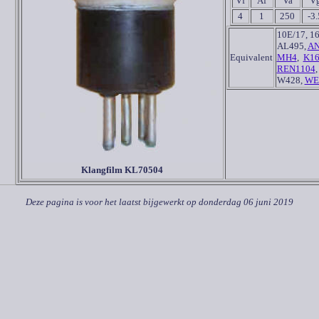
Vf
Af
Va
V
4
1
250
-3.
10E/17, 16
AL495,
A
Equivalent
MH4
,
K16
REN1104
W428,
WE
Klangfilm
KL70504
Deze pagina is voor het laatst bijgewerkt op
donderdag 06 juni 2019