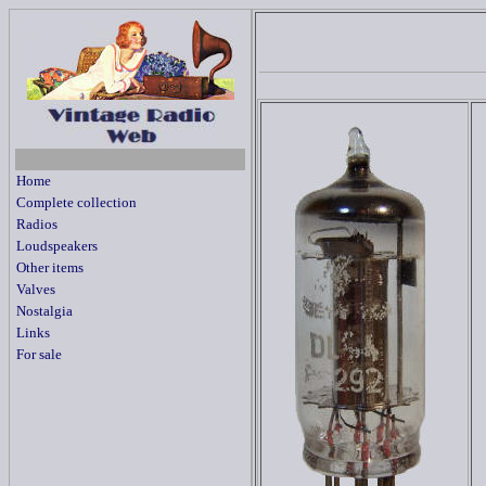
Home
Complete collection
Radios
Loudspeakers
Other items
Valves
Nostalgia
Links
For sale