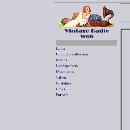
Home
Complete collection
Radios
Loudspeakers
Other items
Valves
Nostalgia
Links
For sale