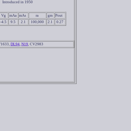
Introduced in 1950
Vg
mAa
mAs
ra
gm
Pout
-4.5
9.5
2.1
100,000
2.1
0.27
V1633,
DL94
,
N19
, CV2983