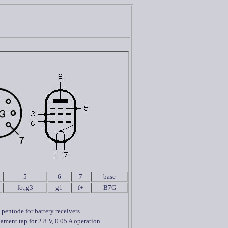
5
6
7
base
fct,g3
g1
f+
B7G
pentode for battery receivers
lament tap for 2.8 V, 0.05 A operation