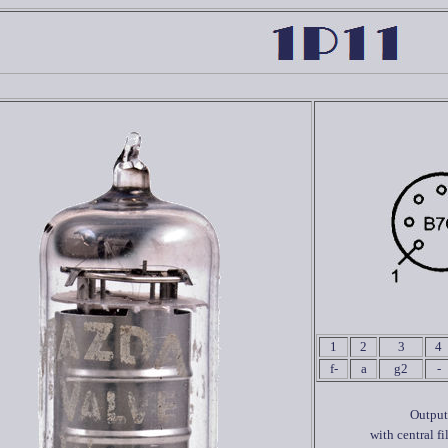
1
2
3
4
f-
a
g2
-
Output 
with central fi