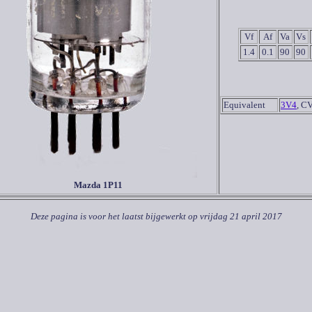
Vf
Af
Va
Vs
1.4
0.1
90
90
Equivalent
3V4
, C
Mazda 1P11
Deze pagina is voor het laatst bijgewerkt op
vrijdag 21 april 2017