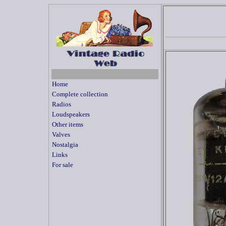
Home
Complete collection
Radios
Loudspeakers
Other items
Valves
Nostalgia
Links
For sale