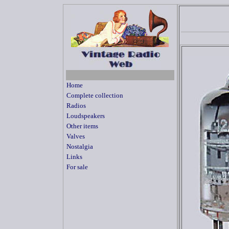
Home
Complete collection
Radios
Loudspeakers
Other items
Valves
Nostalgia
Links
For sale