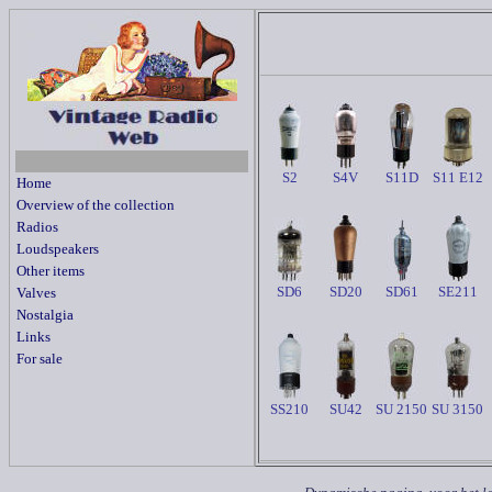
S2
S4V
S11D
S11 E12
Home
Overview of the collection
Radios
Loudspeakers
Other items
SD6
SD20
SD61
SE211
Valves
Nostalgia
Links
For sale
SS210
SU42
SU 2150
SU 3150