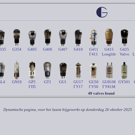
335
G354
G405
G406
G407
G410
G411
G415
G425
Г411
Longlife
Valvo
L
GL4
GN10
GP5
GT1
GU1
GU17
GU50
GU81M
GY501
ГП5
ГУ17
ГУ50
ГУ81M
40 valves found
Dynamische pagina, voor het laatst bijgewerkt op
donderdag 26 oktober 2025