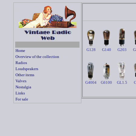
G128
G140
G203
G
Home
Overview of the collection
Radios
Loudspeakers
Other items
Valves
G4004
G6100
GL1.5
Nostalgia
Links
For sale