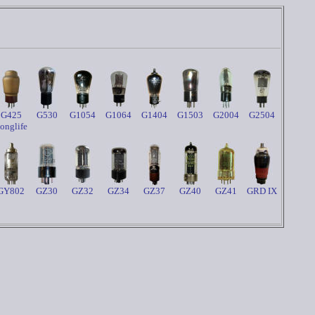
G425
G530
G1054
G1064
G1404
G1503
G2004
G2504
onglife
GY802
GZ30
GZ32
GZ34
GZ37
GZ40
GZ41
GRD IX