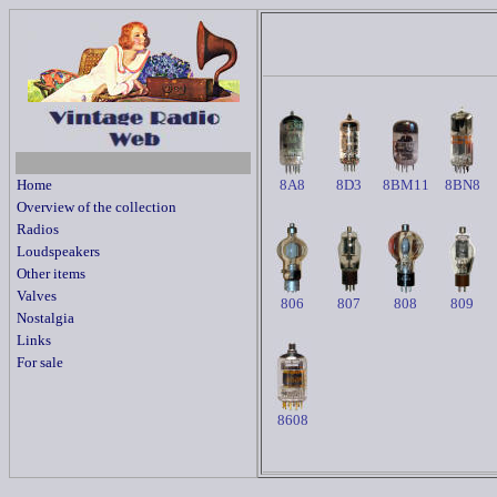
Home
8A8
8D3
8BM11
8BN8
Overview of the collection
Radios
Loudspeakers
Other items
Valves
806
807
808
809
Nostalgia
Links
For sale
8608