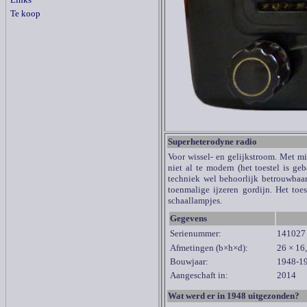
Te koop
Superheterodyne radio
Voor wissel- en gelijkstroom. Met m
niet al te modern (het toestel is g
techniek wel behoorlijk betrouwbaar
toenmalige ijzeren gordijn. Het toe
schaallampjes.
Gegevens
Serienummer:
141027
Afmetingen (b×h×d):
26 × 16
Bouwjaar:
1948-1
Aangeschaft in:
2014
Wat werd er in 1948 uitgezonden?