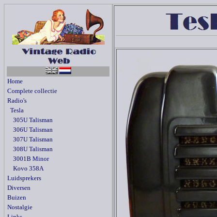
Home
Complete collectie
Radio's
Tesla
305U Talisman
306U Talisman
307U Talisman
308U Talisman
3001B Minor
Kovo 358A
Luidsprekers
Diversen
Buizen
Nostalgie
Links