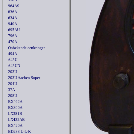
964AS
836A
634A
940A
695AU
796A
470A
Onbekende eenkringer
494A
A43U
A43UD
203U
203U Aachen Super
204U
37A
208U
BX462A
BX390A
LX381B
LX422AB
BX420A
BD233 U-L-K