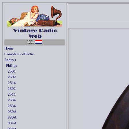
Home
Complete collectie
Radio's
Philips
2501
2502
2514
2802
2511
2534
2634
930A
830A
834A
938A