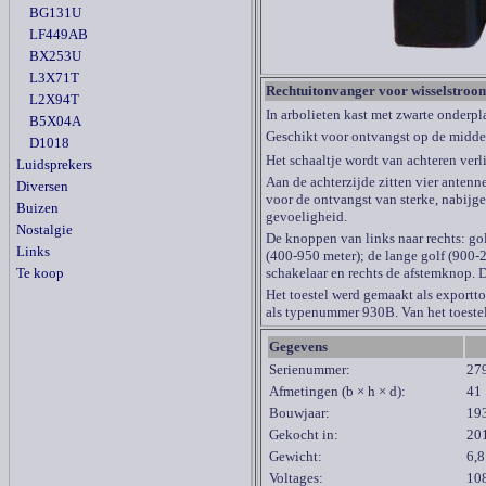
BG131U
LF449AB
BX253U
L3X71T
Rechtuitonvanger voor wisselstroo
L2X94T
In arbolieten kast met zwarte onderpl
B5X04A
Geschikt voor ontvangst op de midde
D1018
Het schaaltje wordt van achteren verli
Luidsprekers
Aan de achterzijde zitten vier anten
Diversen
voor de ontvangst van sterke, nabijgel
Buizen
gevoeligheid.
Nostalgie
De knoppen van links naar rechts: gol
Links
(400-950 meter); de lange golf (900-2
Te koop
schakelaar en rechts de afstemknop. 
Het toestel werd gemaakt als exportto
als typenummer 930B. Van het toestel
Gegevens
Serienummer:
27
Afmetingen (b × h × d):
41 
Bouwjaar:
19
Gekocht in:
20
Gewicht:
6,8
Voltages:
108