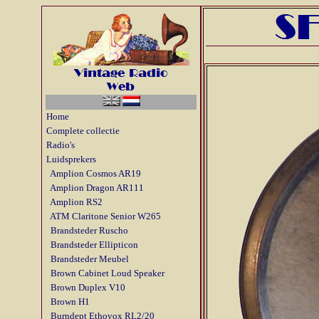
Home
Complete collectie
Radio's
Luidsprekers
Amplion Cosmos AR19
Amplion Dragon AR111
Amplion RS2
ATM Claritone Senior W265
Brandsteder Ruscho
Brandsteder Ellipticon
Brandsteder Meubel
Brown Cabinet Loud Speaker
Brown Duplex V10
Brown H1
Burndept Ethovox RL2/20