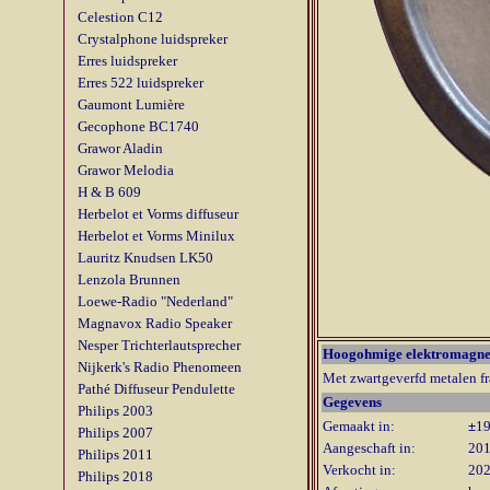
Celestion C12
Crystalphone luidspreker
Erres luidspreker
Erres 522 luidspreker
Gaumont Lumière
Gecophone BC1740
Grawor Aladin
Grawor Melodia
H & B 609
Herbelot et Vorms diffuseur
Herbelot et Vorms Minilux
Lauritz Knudsen LK50
Lenzola Brunnen
Loewe-Radio "Nederland"
Magnavox Radio Speaker
Nesper Trichterlautsprecher
Hoogohmige elektromagnet
Nijkerk's Radio Phenomeen
Met zwartgeverfd metalen f
Pathé Diffuseur Pendulette
Gegevens
Philips 2003
Gemaakt in:
±
1
Philips 2007
Aangeschaft in:
20
Philips 2011
Verkocht in:
20
Philips 2018