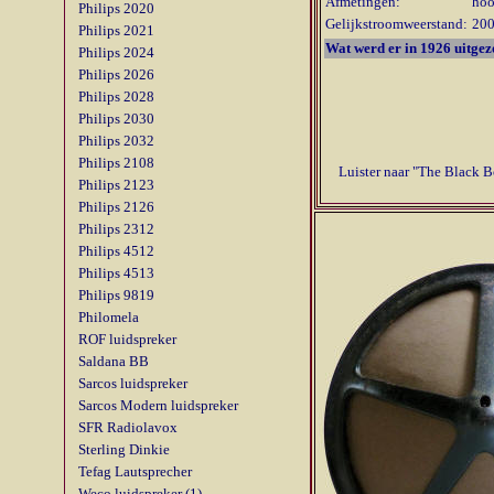
Afmetingen:
hoo
Philips 2020
Gelijkstroomweerstand:
20
Philips 2021
Wat werd er in 1926 uitge
Philips 2024
Philips 2026
Philips 2028
Philips 2030
Philips 2032
Philips 2108
Luister naar "The Black B
Philips 2123
Philips 2126
Philips 2312
Philips 4512
Philips 4513
Philips 9819
Philomela
ROF luidspreker
Saldana BB
Sarcos luidspreker
Sarcos Modern luidspreker
SFR Radiolavox
Sterling Dinkie
Tefag Lautsprecher
Weco luidspreker (1)