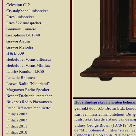
Celestion C12
Crystalphone luidspreker
Erres luidspreker
Erres 522 luidspreker
Gaumont Lumière
Gecophone BC1740
Grawor Aladin
Grawor Melodia
H & B 609
Herbelot et Vorms diffuseur
Herbelot et Vorms Minilux
Lauritz Knudsen LK50
Lenzola Brunnen
Loewe-Radio "Nederland"
Magnavox Radio Speaker
Nesper Trichterlautsprecher
Nijkerk's Radio Phenomeen
Hoornluidspreker in houten behuiz
Pathé Diffuseur Pendulette
gemaakt door S,G. Brown Ltd., Lond
Philips 2003
Kast van massief mahoniehout. De "ge
luidspreker kan de afstand van de ma
Philips 2007
Sidney George Brown
(1873-1948) wa
Philips 2011
de "Microphone Amplifier" en een gyro
Philips 2018
Condenser Co op en in 1910 begon hij