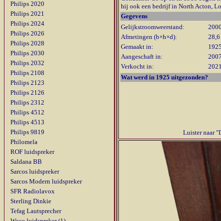
Philips 2020
hij ook een bedrijf in North Acton, 
Philips 2021
Gegevens
Philips 2024
Gelijkstroomweerstand:
200
Philips 2026
A
fmetingen
(b×h×d):
28,
Philips 2028
Gemaakt in:
192
Philips 2030
Aangeschaft in:
200
Philips 2032
Verkocht in:
202
Philips 2108
Wat werd in 1925 uitgezonden?
Philips 2123
Philips 2126
Philips 2312
Philips 4512
Philips 4513
Philips 9819
Luister naar 
Philomela
ROF luidspreker
Saldana BB
Sarcos luidspreker
Sarcos Modern luidspreker
SFR Radiolavox
Sterling Dinkie
Tefag Lautsprecher
Weco luidspreker (1)