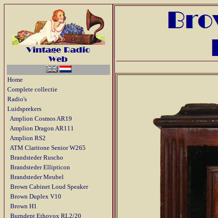
Home
Complete collectie
Radio's
Luidsprekers
Amplion Cosmos AR19
Amplion Dragon AR111
Amplion RS2
ATM Claritone Senior W265
Brandsteder Ruscho
Brandsteder Ellipticon
Brandsteder Meubel
Brown Cabinet Loud Speaker
Brown Duplex V10
Brown H1
Burndept Ethovox RL2/20