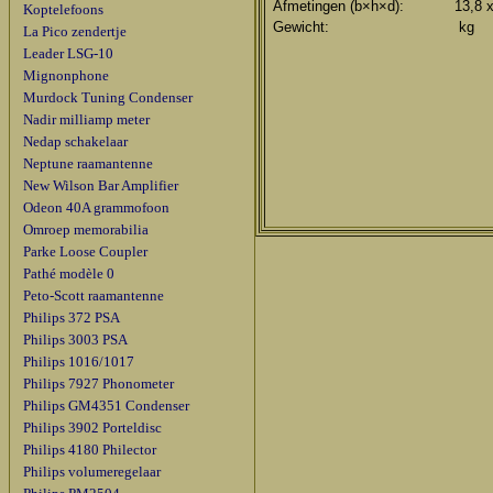
Afmetingen (b×h×d):
13,8 
Koptelefoons
Gewicht:
kg
La Pico zendertje
Leader LSG-10
Mignonphone
Murdock Tuning Condenser
Nadir milliamp meter
Nedap schakelaar
Neptune raamantenne
New Wilson Bar Amplifier
Odeon 40A grammofoon
Omroep memorabilia
Parke Loose Coupler
Pathé modèle 0
Peto-Scott raamantenne
Philips 372 PSA
Philips 3003 PSA
Philips 1016/1017
Philips 7927 Phonometer
Philips GM4351 Condenser
Philips 3902 Porteldisc
Philips 4180 Philector
Philips volumeregelaar