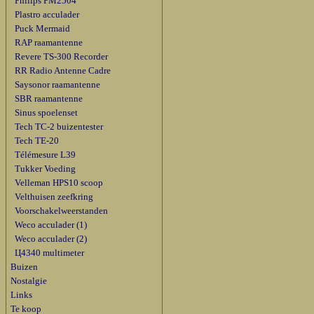
Philips PM2504
Plastro acculader
Puck Mermaid
RAP raamantenne
Revere TS-300 Recorder
RR Radio Antenne Cadre
Saysonor raamantenne
SBR raamantenne
Sinus spoelenset
Tech TC-2 buizentester
Tech TE-20
Télémesure L39
Tukker Voeding
Velleman HPS10 scoop
Velthuisen zeefkring
Voorschakelweerstanden
Weco acculader (1)
Weco acculader (2)
Ц4340 multimeter
Buizen
Nostalgie
Links
Te koop