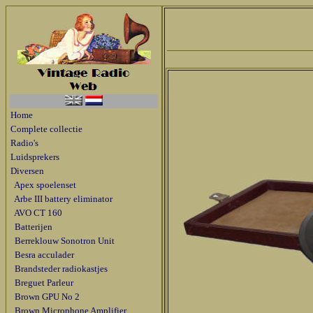
Home
Complete collectie
Radio's
Luidsprekers
Diversen
Apex spoelenset
Arbe III battery eliminator
AVO CT 160
Batterijen
Berreklouw Sonotron Unit
Besra acculader
Brandsteder radiokastjes
Breguet Parleur
Brown GPU No 2
Brown Microphone Amplifier