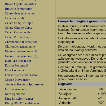
Brown Crystal Amplifier
Brownie Permatector
Captonde raamantenne
Carac cadre 760
Compacte draagbare grammofo
Célard Bi-Spire Capte
In klein houten, met bordeauxrood 
Célard Chrono Capte
handvat. De kartonnen hoorn met v
Célard Captemonde
kan in het deksel worden opgeborg
Célard Portrait Capte
Ook alle overige onderdelen kunnen 
Chronoradio II Schaltuhr
opgeborgen.
Claironde raamantenne
De grammofoonplaat wordt met een 
draaiplateau vastgeschroefd.
Ducretet raamantenne (1)
De weergever heeft een mica trilpl
Ducretet raamantenne (2)
achthoekige weergever. De ronde w
ENB A12 tube tester
gemaakt voor verkoop in de boekwi
Edison Fonograaf
Gemaakt in Frankrijk. De grammofo
Erres Corrector
in Zwitserland en in de Verenigde 
Franse afstemcondensator
Het apparaatje werd in een aantal 
groen, zwart en bruin.
Gossen Mavometer
Gegevens
General Radio output meter
Itax raamantenne
Serienummer:
3898
Kaco Sperrkreis
Bouwjaar:
± 192
Aangeschaft:
2013
King kristalontvanger
Verkocht:
2022
König DM 920 multimeter