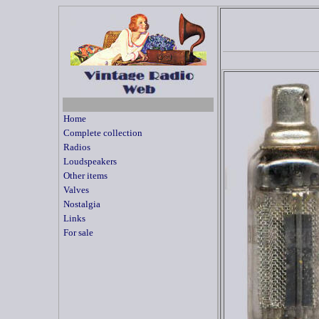
Home
Complete collection
Radios
Loudspeakers
Other items
Valves
Nostalgia
Links
For sale