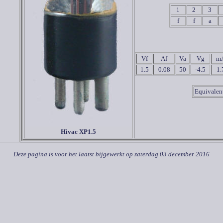
1
2
3
f
f
a
Vf
Af
Va
Vg
m
1.5
0.08
50
-4.5
1.
Equivalen
Hivac XP1.5
Deze pagina is voor het laatst bijgewerkt op
zaterdag 03 december 2016