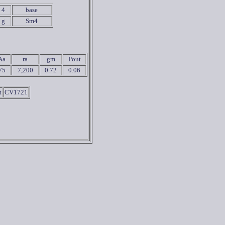
4
base
g
Sm4
Aa
ra
gm
Pout
75
7,200
0.72
0.06
t
CV1721