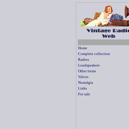
Home
Complete collection
Radios
Loudspeakers
Other items
Valves
Nostalgia
Links
For sale