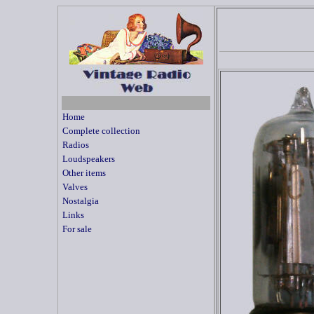
Home
Complete collection
Radios
Loudspeakers
Other items
Valves
Nostalgia
Links
For sale