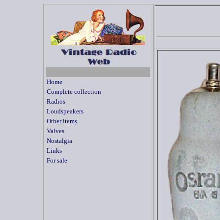
Home
Complete collection
Radios
Loudspeakers
Other items
Valves
Nostalgia
Links
For sale