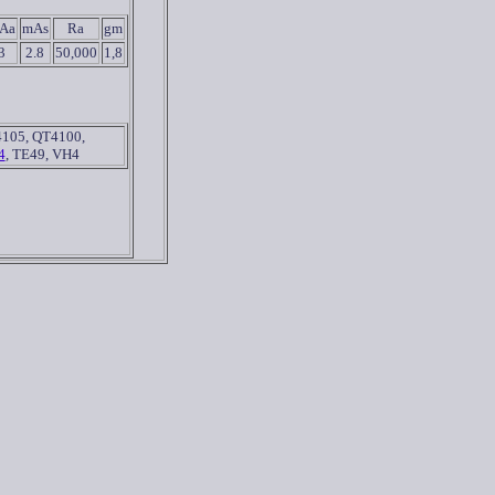
Aa
mAs
Ra
gm
3
2.8
50,000
1,8
4105, QT4100,
4
, TE49, VH4