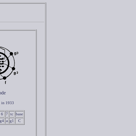
ode
 in 1933
6
7
tc
base
g4
a
g1
C