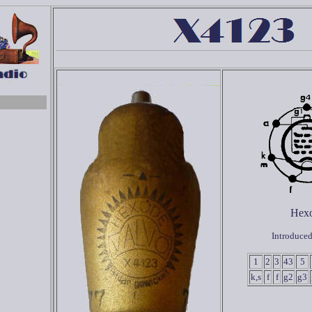
Hex
Introduced
1
2
3
43
5
k,s
f
f
g2
g3