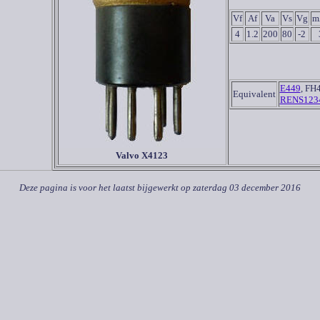
Vf
Af
Va
Vs
Vg
m
4
1.2
200
80
-2
E449
, FH
Equivalent
RENS123
Valvo X4123
Deze pagina is voor het laatst bijgewerkt op
zaterdag 03 december 2016