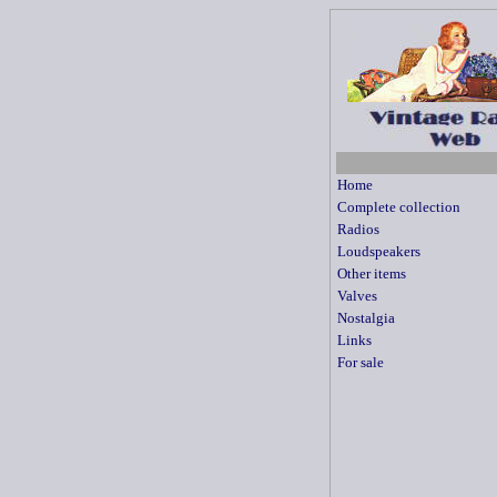
Home
Complete collection
Radios
Loudspeakers
Other items
Valves
Nostalgia
Links
For sale