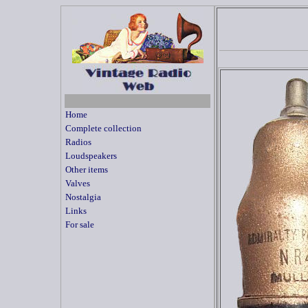
Home
Complete collection
Radios
Loudspeakers
Other items
Valves
Nostalgia
Links
For sale