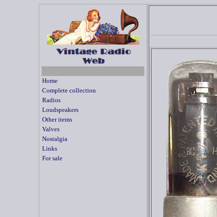
Home
Complete collection
Radios
Loudspeakers
Other items
Valves
Nostalgia
Links
For sale