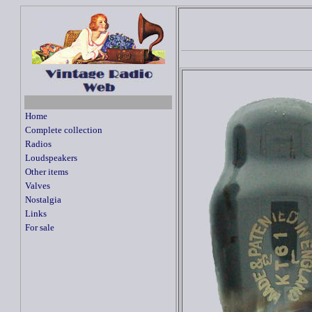
Home
Complete collection
Radios
Loudspeakers
Other items
Valves
Nostalgia
Links
For sale