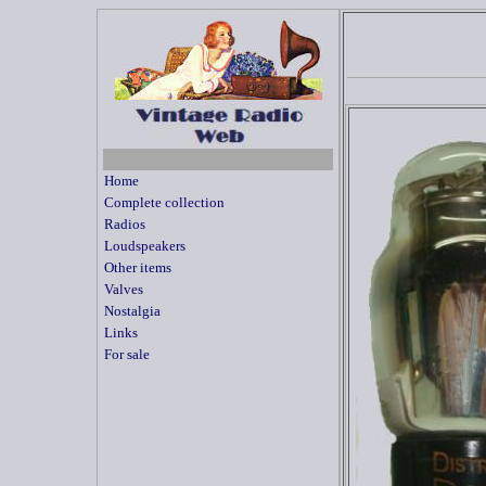
Home
Complete collection
Radios
Loudspeakers
Other items
Valves
Nostalgia
Links
For sale