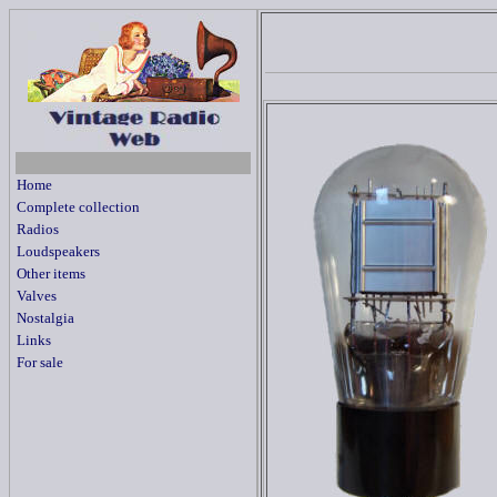
Home
Complete collection
Radios
Loudspeakers
Other items
Valves
Nostalgia
Links
For sale