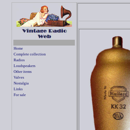
Home
Complete collection
Radios
Loudspeakers
Other items
Valves
Nostalgia
Links
For sale