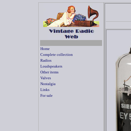
Home
Complete collection
Radios
Loudspeakers
Other items
Valves
Nostalgia
Links
For sale