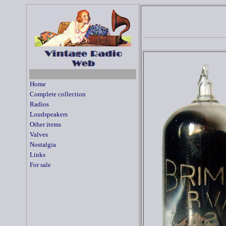
Home
Complete collection
Radios
Loudspeakers
Other items
Valves
Nostalgia
Links
For sale