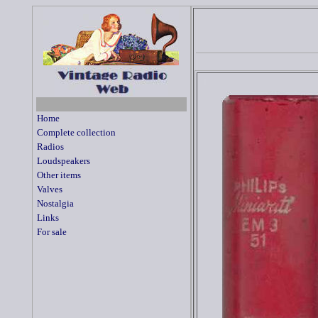
Home
Complete collection
Radios
Loudspeakers
Other items
Valves
Nostalgia
Links
For sale