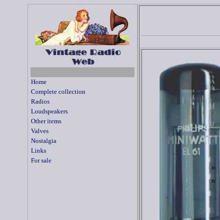
Home
Complete collection
Radios
Loudspeakers
Other items
Valves
Nostalgia
Links
For sale