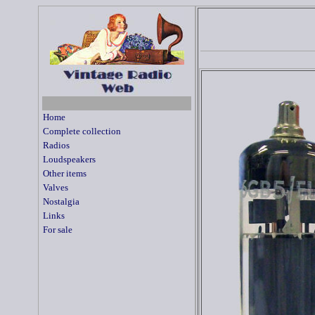
Home
Complete collection
Radios
Loudspeakers
Other items
Valves
Nostalgia
Links
For sale