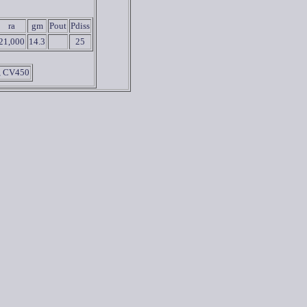
ra
gm
Pout
Pdiss
21,000
14.3
25
, CV450