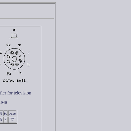
ier for television
 1946
8
tc
base
k
a
IO