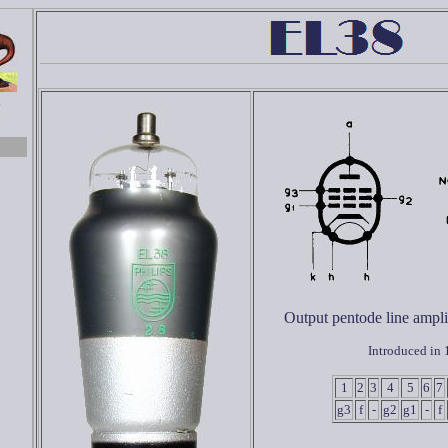
Output pentode line amplif
Introduced in
1
2
3
4
5
6
7
g3
f
-
g2
g1
-
f