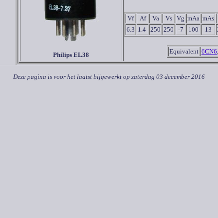
Vf
Af
Va
Vs
Vg
mAa
mAs
6.3
1.4
250
250
-7
100
13
Equivalent
6CN6
Philips EL38
Deze pagina is voor het laatst bijgewerkt op
zaterdag 03 december 2016