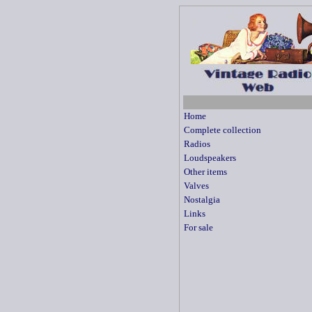
Home
Complete collection
Radios
Loudspeakers
Other items
Valves
Nostalgia
Links
For sale