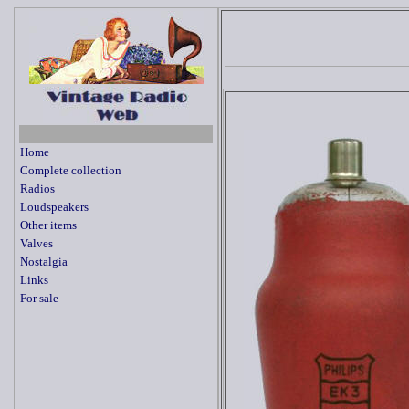
Home
Complete collection
Radios
Loudspeakers
Other items
Valves
Nostalgia
Links
For sale