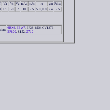
f
Va
Vs
Vg
mAa
mAs
ra
gm
Pdiss
3
170
170
-2
10
2.5
500,000
7.4
2.5
6BX6
,
6BW7
, 6F28, 8D6, CV1376,
lent
EF800
, Z152,
Z719