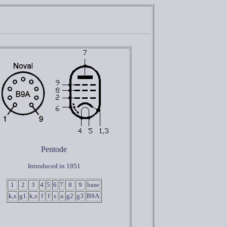
Pentode
Introduced in 1951
1
2
3
4
5
6
7
8
9
base
k,s
g1
k,s
f
f
s
a
g2
g3
B9A