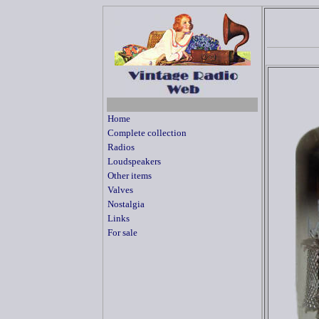
Home
Complete collection
Radios
Loudspeakers
Other items
Valves
Nostalgia
Links
For sale