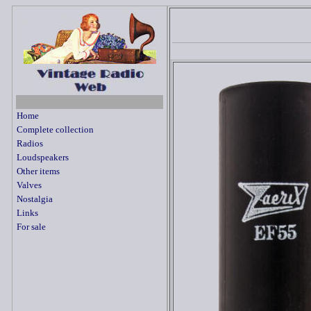
Home
Complete collection
Radios
Loudspeakers
Other items
Valves
Nostalgia
Links
For sale