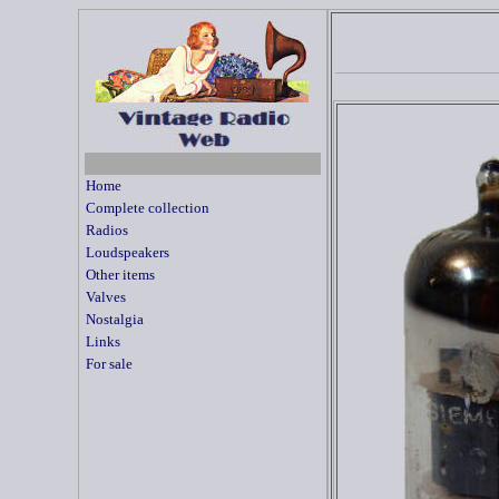
Home
Complete collection
Radios
Loudspeakers
Other items
Valves
Nostalgia
Links
For sale