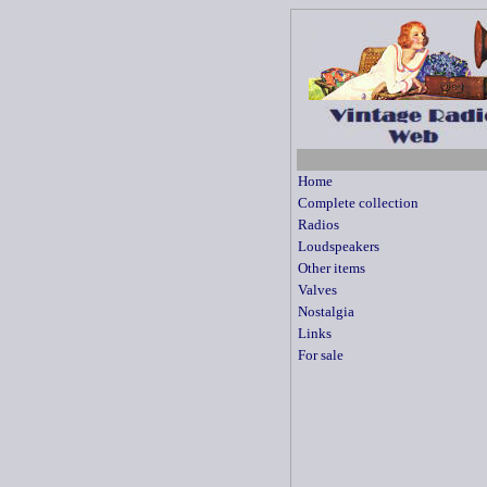
Home
Complete collection
Radios
Loudspeakers
Other items
Valves
Nostalgia
Links
For sale