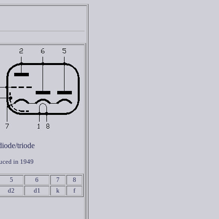
iode/triode
uced in 1949
5
6
7
8
d2
d1
k
f