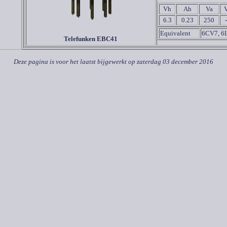
Vh
Ah
Va
6.3
0.23
250
Equivalent
6CV7, 6
Telefunken EBC41
Deze pagina is voor het laatst bijgewerkt op
zaterdag 03 december 2016