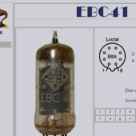
Duo d
Introd
1
2
3
4
f
a
g
s