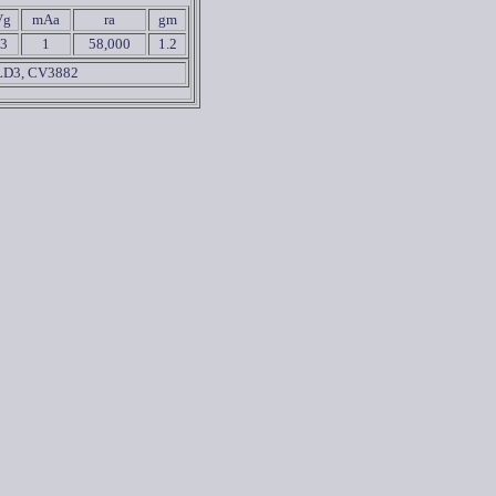
Vg
mAa
ra
gm
-3
1
58,000
1.2
LD3, CV3882