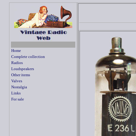
Home
Complete collection
Radios
Loudspeakers
Other items
Valves
Nostalgia
Links
For sale