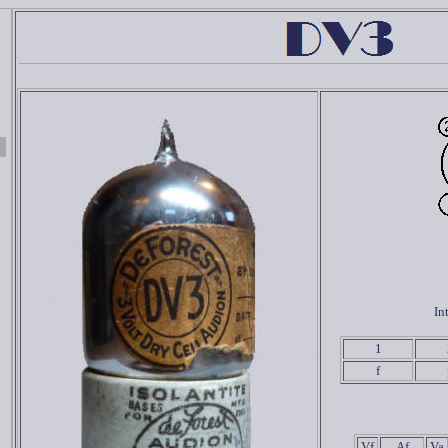
In
1
f
Vf
Af
Va