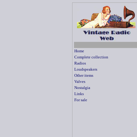
Home
Complete collection
Radios
Loudspeakers
Other items
Valves
Nostalgia
Links
For sale