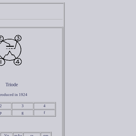
Triode
troduced in 1924
2
3
4
p
g
f
Vg
mAa
ra
gm