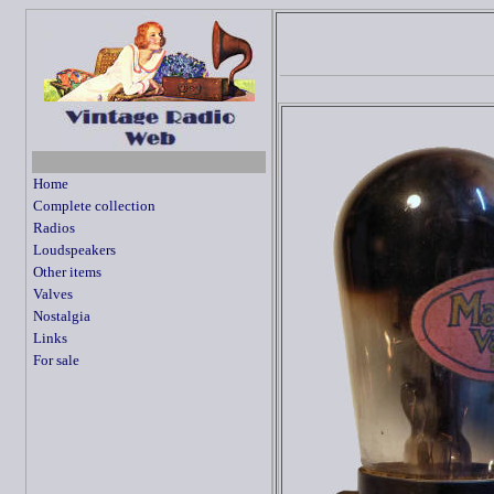
Home
Complete collection
Radios
Loudspeakers
Other items
Valves
Nostalgia
Links
For sale