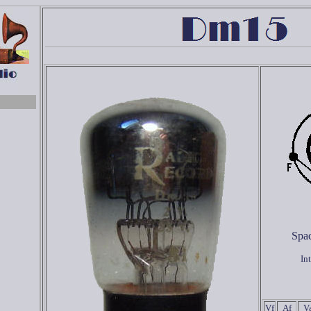
Spac
In
Vf
Af
V