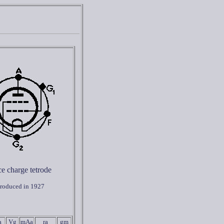
e charge tetrode
troduced in 1927
a
Vg
mAa
ra
gm