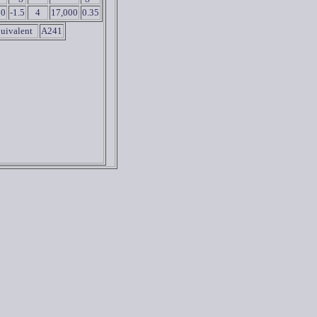
20
-1.5
4
17,000
0.35
uivalent
A241