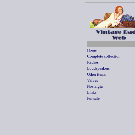
Home
Complete collection
Radios
Loudspeakers
Other items
Valves
Nostalgia
Links
For sale