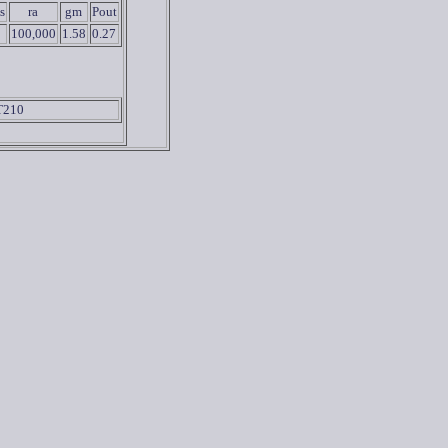
s
ra
gm
Pout
100,000
1.58
0.27
T210