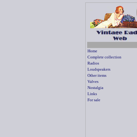
Home
Complete collection
Radios
Loudspeakers
Other items
Valves
Nostalgia
Links
For sale