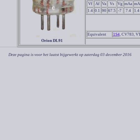
Vf
Af
Va
Vs
Vg
mAa
mA
1.4
0.1
90
67.5
-7
7.4
1.4
Equivalent
1S4
, CV783, V
Orion DL91
Deze pagina is voor het laatst bijgewerkt op
zaterdag 03 december 2016