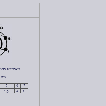
tery receivers
 1940
5
6
7
f-,g3
a
f+