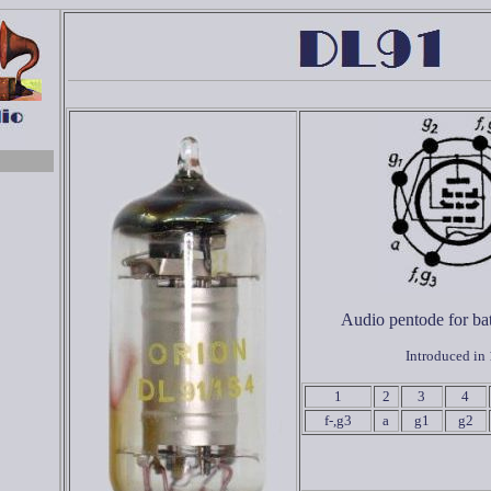
Audio pentode for bat
Introduced in
1
2
3
4
f-,g3
a
g1
g2