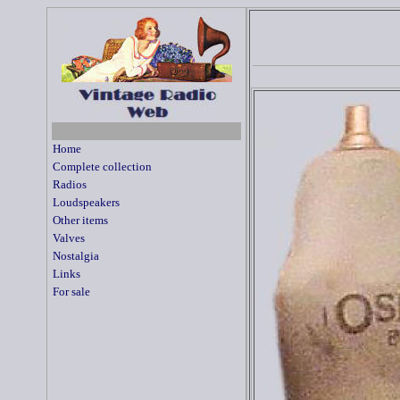
Home
Complete collection
Radios
Loudspeakers
Other items
Valves
Nostalgia
Links
For sale