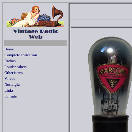
Home
Complete collection
Radios
Loudspeakers
Other items
Valves
Nostalgia
Links
For sale