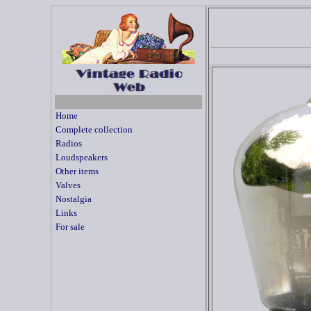
Home
Complete collection
Radios
Loudspeakers
Other items
Valves
Nostalgia
Links
For sale